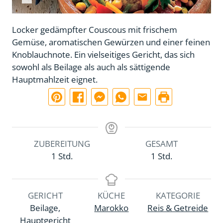
Locker gedämpfter Couscous mit frischem
Gemüse, aromatischen Gewürzen und einer feinen
Knoblauchnote. Ein vielseitiges Gericht, das sich
sowohl als Beilage als auch als sättigende
Hauptmahlzeit eignet.
ZUBEREITUNG
GESAMT
S
S
1
Std.
1
Std.
t
t
u
u
n
n
GERICHT
KÜCHE
KATEGORIE
d
d
Beilage,
Marokko
Reis & Getreide
e
e
Hauptgericht