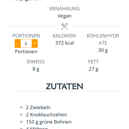
ERNÄHRUNG
Vegan
PORTIONEN
KALORIEN
KOHLENHYDR
372
kcal
ATE
–
+
30
g
Portionen
EIWEISS
FETT
8
g
27
g
ZUTATEN
2
Zwiebeln
2
Knoblauchzehen
150
g
grüne Bohnen
4
Möhren