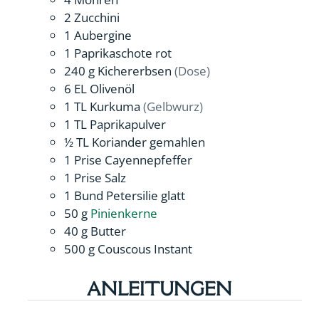
2
Zucchini
1
Aubergine
1
Paprikaschote rot
240
g
Kichererbsen
(Dose)
6
EL
Olivenöl
1
TL
Kurkuma
(Gelbwurz)
1
TL
Paprikapulver
½
TL
Koriander gemahlen
1
Prise
Cayennepfeffer
1
Prise
Salz
1
Bund
Petersilie glatt
50
g
Pinienkerne
40
g
Butter
500
g
Couscous Instant
ANLEITUNGEN