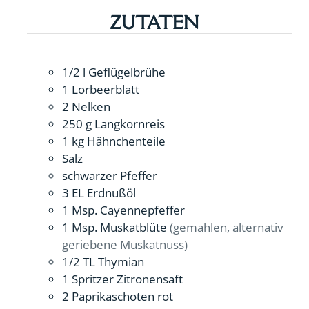
ZUTATEN
1/2
l
Geflügelbrühe
1
Lorbeerblatt
2
Nelken
250
g
Langkornreis
1
kg
Hähnchenteile
Salz
schwarzer Pfeffer
3
EL
Erdnußöl
1
Msp.
Cayennepfeffer
1
Msp.
Muskatblüte
(gemahlen, alternativ
geriebene Muskatnuss)
1/2
TL
Thymian
1
Spritzer
Zitronensaft
2
Paprikaschoten rot