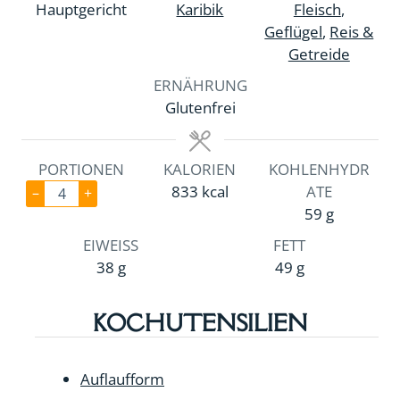
t
e
e
e
Hauptgericht
Karibik
Fleisch
,
e
n
n
Geflügel
,
Reis &
n
Getreide
ERNÄHRUNG
Glutenfrei
PORTIONEN
KALORIEN
KOHLENHYDR
833
kcal
ATE
–
+
59
g
EIWEISS
FETT
38
g
49
g
KOCHUTENSILIEN
Auflaufform