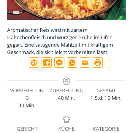
Aromatischer Reis wird mit zartem
Hähnchenfleisch und würziger Brühe im Ofen
gegart. Eine sättigende Mahlzeit mit kräftigem
Geschmack, die sich leicht vorbereiten lässt.
VORBEREITUN
ZUBEREITUNG
GESAMT
M
S
M
G
40
Min.
1
Std.
10
Min.
M
i
t
i
30
Min.
i
n
u
n
n
u
n
u
u
t
d
t
GERICHT
KÜCHE
KATEGORIE