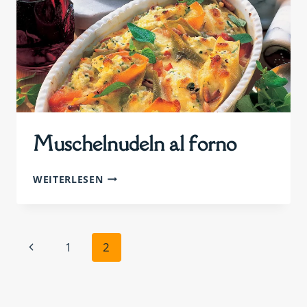
Muschelnudeln al forno
MUSCHELNUDELN
WEITERLESEN
AL
FORNO
Seitennavigation
Vorherige
1
2
Seite