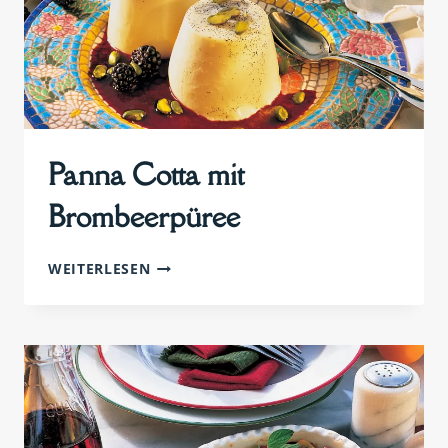
Panna Cotta mit
Brombeerpüree
PANNA
WEITERLESEN
COTTA
MIT
BROMBEERPÜREE