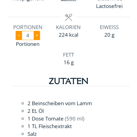
e
n
Lactosefrei
n
PORTIONEN
KALORIEN
EIWEISS
224
kcal
20
g
–
+
Portionen
FETT
16
g
ZUTATEN
2
Beinscheiben vom Lamm
2
EL
Öl
1
Dose
Tomate
(590 ml)
1
TL
Fleischextrakt
Salz