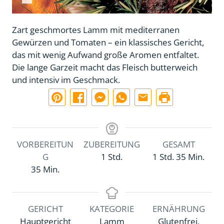
Zart geschmortes Lamm mit mediterranen
Gewürzen und Tomaten – ein klassisches Gericht,
das mit wenig Aufwand große Aromen entfaltet.
Die lange Garzeit macht das Fleisch butterweich
und intensiv im Geschmack.
VORBEREITUN
ZUBEREITUNG
GESAMT
S
S
M
G
1
Std.
1
Std.
35
Min.
M
t
t
i
35
Min.
i
u
u
n
n
n
n
u
u
d
d
t
GERICHT
KATEGORIE
ERNÄHRUNG
t
e
e
e
Hauptgericht
Lamm
Glutenfrei,